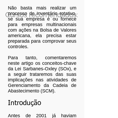
Não basta mais realizar um
Cursos recomendados:
processo de Inventário rotativo,
se sua empresa é ou fornece
para empresas multinacionais
com ações na Bolsa de Valores
americana, ela precisa estar
preparada para comprovar seus
controles.
Para tanto, comentaremos
neste artigo os conceitos-chave
da Lei Sarbanes-Oxley (SOx), e
a seguir trataremos das suas
implicações nas atividades de
Gerenciamento da Cadeia de
Abastecimento (SCM).
Introdução
Antes de 2001 já haviam