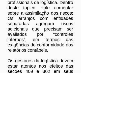
profissionais de logística. Dentro
deste topico, vale comentar
sobre a assimilação dos riscos:
Os arranjos com entidades
separadas agregam riscos
adicionais que precisam ser
avaliados por “controles
internos”, em termos das
exigências de conformidade dos
relatórios contábeis.
Os gestores da logística devem
estar atentos aos efeitos das
seções 409 e 302 em seus
relacionamentos com terceiros,
assegurando que suas decisões
são consistentes, que os
relações são estáveis e que os
contratos estão sendo
executados conforme
acordados. Se um terceiro sofre