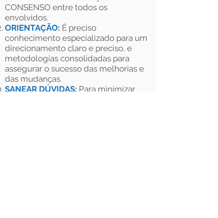
CONSENSO entre todos os
envolvidos.
ORIENTAÇÃO:
É preciso
conhecimento especializado para um
direcionamento claro e preciso, e
metodologias consolidadas para
assegurar o sucesso das melhorias e
das mudanças.
SANEAR DÚVIDAS:
Para minimizar
erros, falhas e vícios são requeridos
inúmeros esclarecimentos durante a
implementação de novos processos e
tecnologias.
CRITÉRIOS OBJETIVOS:
Técnicas
comprovadas e referências de
mercado (benchmarks) agregam
aprendizado para estruturar e
melhorar processos e regras de
negócios.
ADERÊNCIA:
Avaliamos os recursos
do seus sistemas ERP e workflow para