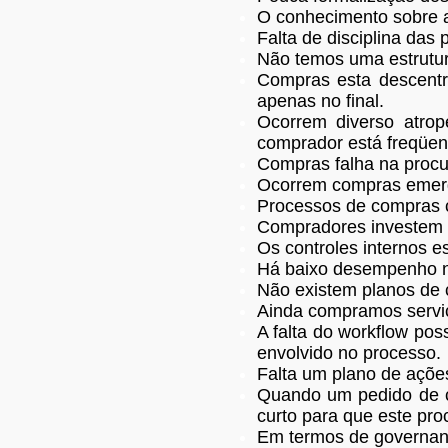
O conhecimento sobre a
Falta de disciplina da
Não temos uma estrutur
Compras esta descentr
apenas no final.
Ocorrem diverso atrop
comprador está freqüent
Compras falha na procu
Ocorrem compras emerg
Processos de compras c
Compradores investem e
Os controles internos 
Há baixo desempenho no
Não existem planos de c
Ainda compramos serviç
A falta do workflow pos
envolvido no processo.
Falta um plano de ações
Quando um pedido de co
curto para que este pr
Em termos de governanç