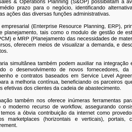
ales & Operations Planning (S&OP) possibilitam a av
médio prazo para o negócio, identificando alternati
as ações das diversas funções administrativas.
empresarial (Enterprise Resource Planning, ERP), pri
de planejamento, tais como o modulo de gestão de es
 PCM) e MRP (Planejamento das necessidades de mater
rsos, oferecem meios de visualizar a demanda, e des
tos.
aria simultânea também podem auxiliar na integração 
rando o desenvolvimento de novos fornecedores, 
enho e contratos baseados em Service Level Agreem
ara a melhoria contínua, beneficiando os parceiros q
 efetivas dos clientes da cadeia de abastecimento.
mação também nos oferece inúmeras ferramentas para 
o o moderno recurso de workflow, assegurando consist
 temos a óbvia contribuição da internet como proved
 marketplaces (horizontais e verticais), portais, c
rement.