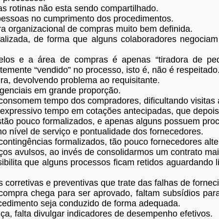
s rotinas não esta sendo compartilhado.
s pessoas no cumprimento dos procedimentos.
a organizacional de compras muito bem definida.
alizada, de forma que alguns colaboradores negociam
elos e a área de compras é apenas “tiradora de pe
emente “vendido” no processo, isto é, não é respeitado
ra, devolvendo problema ao requisitante.
enciais em grande proporção.
onsomem tempo dos compradores, dificultando visitas 
xpressivo tempo em cotações antecipadas, que depois
estão pouco formalizados, e apenas alguns possuem pro
 nível de serviço e pontualidade dos fornecedores.
ontingências formalizados, tão pouco fornecedores alte
os avulsos, ao invés de consolidarmos um contrato mai
sibilita que alguns processos ficam retidos aguardando 
 corretivas e preventivas que trate das falhas de fornec
mpra chega para ser aprovado, faltam subsídios para
ocedimento seja conduzido de forma adequada.
a, falta divulgar indicadores de desempenho efetivos.