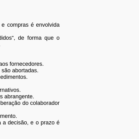
 e compras é envolvida
didos”, de forma que o
.
aos fornecedores.
 são abortadas.
cedimentos.
rnativos.
s abrangente.
liberação do colaborador
imento.
 a decisão, e o prazo é