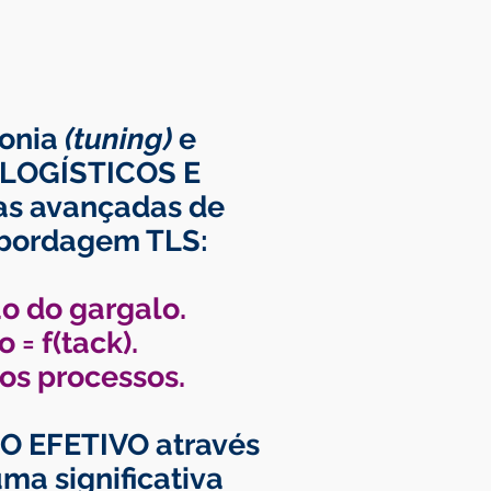
tonia
(tuning)
e
 LOGÍSTICOS E
as avançadas de
abordagem TLS:
o do gargalo.
= f(tack).
os processos.
O EFETIVO através
ma significativa