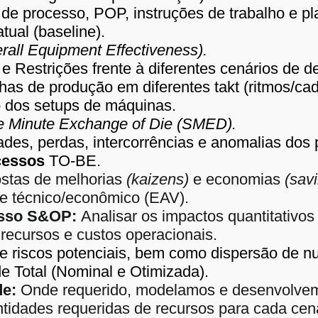
de processo, POP, instruções de trabalho e p
tual (baseline).
rall Equipment Effectiveness).
e Restrições frente à diferentes cenários de 
has de produção em diferentes takt (ritmos/c
 dos setups de máquinas.
e Minute Exchange of Die (SMED).
dades, perdas, intercorrências e anomalias dos
cessos
TO-BE.
stas de melhorias
(kaizens)
e
economias
(savi
de técnico/econômico (EAV).
esso S&OP:
Analisar os impactos quantitativo
recursos e custos operacionais.
s e riscos potenciais, bem como dispersão de n
e Total (Nominal e Otimizada).
de:
Onde requerido, modelamos e desenvolve
ntidades requeridas de recursos para cada ce