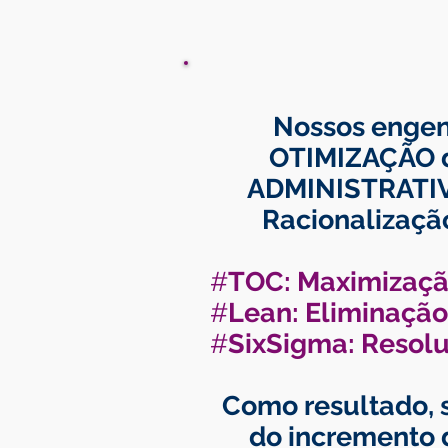
Nossos engenh
OTIMIZAÇÃO 
ADMINISTRATIVO
Racionalizaçã
#
TOC: Maximização
#
Lean: Eliminação
#
SixSigma: Resolu
Como resultado, 
do incremento d