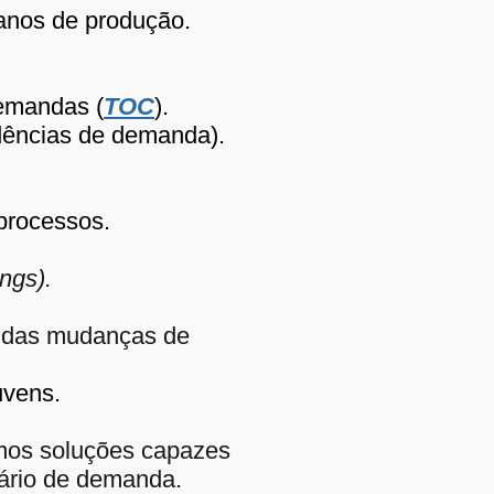
lanos de produção.
demandas (
TOC
).
adências de demanda).
 processos.
ngs).
s das mudanças de
uvens.
mos soluções capazes
nário de demanda.