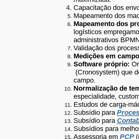
Capacitação dos envo
Mapeamento dos macro
Mapeamento dos pr
logísticos empregam
administrativos BPMN
Validação dos proces
Medições em campo
Software próprio:
On
(Cronosystem) que de
campo.
Normalização de te
especialidade, custom
Estudos de carga-má
Subsídio para
Proce
Subsídio para
Contab
Subsídios para melho
Assessoria em
PCP
(