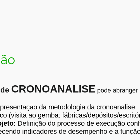
ção
CRONOANALISE
 de
pode abranger 
presentação da metodologia da cronoanalise.
o (visita ao gemba: fábricas/depósitos/escritór
jeto:
Definição do p
rocesso de execução con
ecendo indicadores de desempenho e a função-