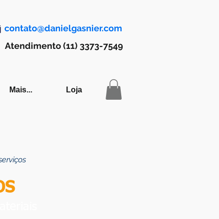
contato@danielgasnier.com
Atendimento (11) 3373-7549
Mais...
Loja
serviços
os
teriais