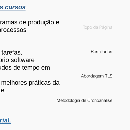
s cursos
gramas de produção e
Topo da Página
processos
tarefas.
Resultados
rio software
tudos de tempo em
Abordagem TLS
melhores práticas da
te.
Metodologia de Cronoanalise
ial.