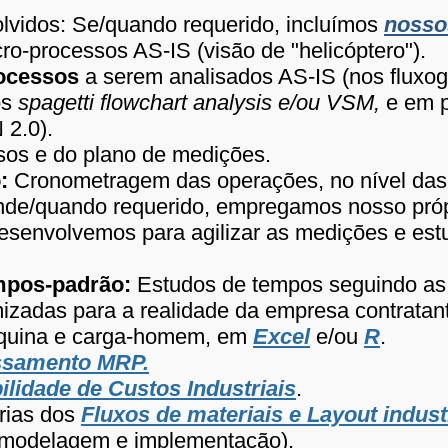
lvidos: Se/quando requerido, incluímos
nosso
-processos AS-IS (visão de "helicóptero").
ocessos
a serem analisados AS-IS (nos fluxo
os
spagetti flowchart analysis e/ou VSM,
e em 
 2.0).
sos e do plano de medições
.
:
Cronometragem das operações, no nível das 
de/quando requerido, empregamos nosso próp
senvolvemos para agilizar as medições e es
mpos-padrão:
Estudos de tempos seguindo as 
izadas para a realidade da empresa contratan
quina e carga-homem, em
Excel
e/ou
R
.
ssamento MRP.
ilidade de Custos Industriais
.
rias dos
Fluxos de materiais e Layout industr
modelagem e implementação).