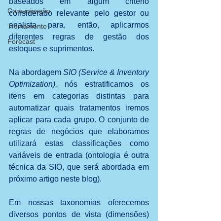
baseados em algum critério 
Comunicação
considerado relevante pelo gestor ou 
analista para, então, aplicarmos 
Treinamento
diferentes regras de gestão dos 
Forecast
estoques e suprimentos.
Na abordagem 
SIO (Service & Inventory 
Optimization), 
nós estratificamos os 
itens em categorias distintas para 
automatizar quais tratamentos iremos 
aplicar para cada grupo. O conjunto de 
regras de negócios que elaboramos 
utilizará estas classificações como 
variáveis de entrada (ontologia é outra 
técnica da SIO, que será abordada em 
próximo artigo neste blog).
Em nossas taxonomias oferecemos 
diversos pontos de vista (dimensões) 