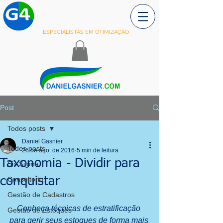
ESPECIALISTAS EM OTIMIZAÇÃO
Post
Todos posts
Daniel Gasnier
Todos posts
26 de ago. de 2016
5 min de leitura
Taxonomia - Dividir para
Six Sigma
conquistar
Consultoria
Gestão de Cadastros
Conheça técnicas de estratificação 
Gestão de Estoques
para gerir seus estoques de forma mais 