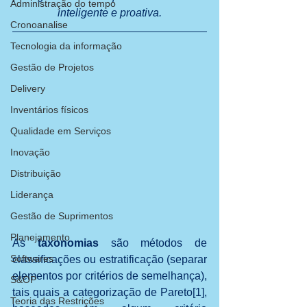
Administração do tempo
inteligente e proativa.
Cronoanalise
Tecnologia da informação
Gestão de Projetos
Delivery
Inventários físicos
Qualidade em Serviços
Inovação
Distribuição
Liderança
Gestão de Suprimentos
Planejamento
As 
taxonomias
 são métodos de 
Softwares
classificações ou estratificação (separar 
elementos por critérios de semelhança), 
S&OP
tais quais a categorização de Pareto[1], 
Teoria das Restrições