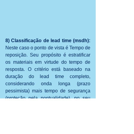
8) Classificação de lead time (msdh):
Neste caso o ponto de vista é Tempo de 
reposição. Seu propósito é estratificar 
os materiais em virtude do tempo de 
resposta. O critério está baseado na 
duração do lead time completo, 
considerando onda longa (prazo 
pessimista) mais tempo de segurança 
(proteção pela pontualidade), no seu 
algarismo mais significativo. Observe 
que as letras designadas nesta 
categoria são sempre minúsculas, para 
diferenciá-las de outras dimensões que 
utilizam as mesmas letras.