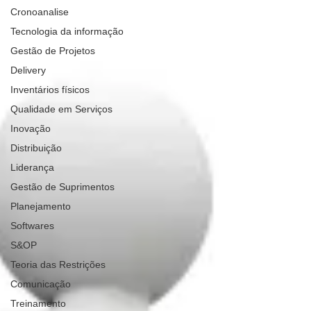
Cronoanalise
Tecnologia da informação
Gestão de Projetos
Delivery
Inventários físicos
Qualidade em Serviços
Inovação
Distribuição
Liderança
Gestão de Suprimentos
Planejamento
Softwares
S&OP
Teoria das Restrições
Comunicação
Treinamento