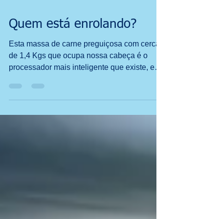
Quem está enrolando?
Esta massa de carne preguiçosa com cerca
de 1,4 Kgs que ocupa nossa cabeça é o
processador mais inteligente que existe, e
busca sempre o...