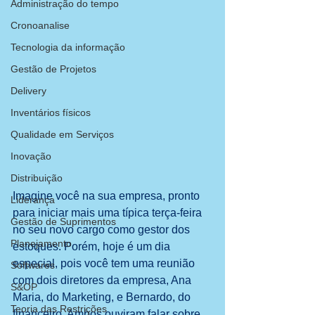
Administração do tempo
Cronoanalise
Tecnologia da informação
Gestão de Projetos
Delivery
Inventários físicos
Qualidade em Serviços
Inovação
Distribuição
Imagine você na sua empresa, pronto 
Liderança
para iniciar mais uma típica terça-feira 
Gestão de Suprimentos
no seu novo cargo como gestor dos 
Planejamento
estoques. Porém, hoje é um dia 
especial, pois você tem uma reunião 
Softwares
com dois diretores da empresa, Ana 
S&OP
Maria, do Marketing, e Bernardo, do 
Teoria das Restrições
financeiro. Ambos ouviram falar sobre 