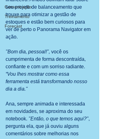
Comunicação
seu projeto de balanceamento que 
trouxe para otimizar a gestão de 
Treinamento
estoques e estão bem curiosos para 
Forecast
ver de perto o Panorama Navigator em 
ação.
"Bom dia, pessoal!", 
você os 
cumprimenta de forma descontraída, 
confiante e com um sorriso radiante. 
“Vou lhes mostrar como essa 
ferramenta está transformando nosso 
dia a dia."
Ana, sempre animada e interessada 
em novidades, se aproxima do seu 
notebook. 
"Então, o que temos aqui?"
, 
pergunta ela, que já ouviu alguns 
comentários sobre melhorias nos 