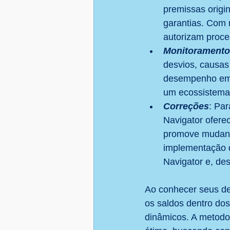
premissas origi
garantias. Com 
autorizam proce
Monitoramento
desvios, causas 
desempenho em q
um ecossistema
Correções
: Par
Navigator oferec
promove mudança
implementação d
Navigator e, de
Ao conhecer seus de
os saldos dentro do
dinâmicos. A metodo