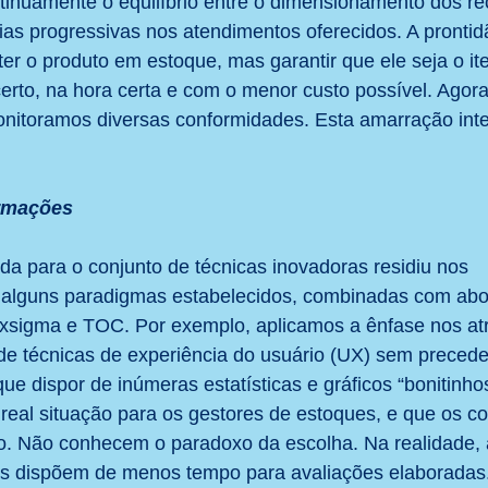
tinuamente o equilíbrio entre o dimensionamento dos re
ias progressivas nos atendimentos oferecidos. A prontid
er o produto em estoque, mas garantir que ele seja o ite
certo, na hora certa e com o menor custo possível. Agora
onitoramos diversas conformidades. Esta amarração inte
ormações
da para o conjunto de técnicas inovadoras residiu nos 
 alguns paradigmas estabelecidos, combinadas com ab
ixsigma e TOC. Por exemplo, aplicamos a ênfase nos atr
s de técnicas de experiência do usuário (UX) sem preced
ue dispor de inúmeras estatísticas e gráficos “bonitinho
eal situação para os gestores de estoques, e que os co
o. Não conhecem o paradoxo da escolha. Na realidade, 
es dispõem de menos tempo para avaliações elaboradas.