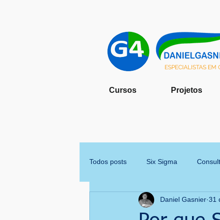
ESPECIALISTAS EM
Cursos
Projetos
Todos posts
Six Sigma
Consult
Daniel Gasnier
31 
Cronoanalise
Tecnologia da i