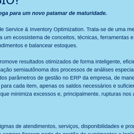
SIO?
ção
Distribuição
Liderança
Gestão de Suprimentos
rega para um novo patamar de maturidade.
e Service & Inventory Optimization. Trata-se de uma me
 das Restrições
Comunicação
Treinamento
Forecast
a um ecossistema de conceitos, técnicas, ferramentas e
endimentos e balancear estoques.
omove resultados otimizados de forma inteligente, eficie
zação semiautônoma dos processos de análises especial
dos parâmetros de gestão no ERP da empresa, de manei
, para cada item, apenas os saldos necessários e suficie
 que minimiza excessos e, principalmente, rupturas nos
gmas de atendimentos, serviços, disponibilidades e pro