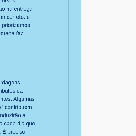
cursos 
ão na entrega 
m correto, e 
 priorizamos 
grada faz 
ordagens 
ibutos da 
entes. Algumas 
s” contribuem 
nduzirão a 
a cada dia que 
 É preciso 