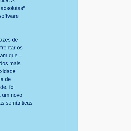
ica. A 
absolutas” 
software 
azes de 
frentar os 
ram que – 
ados mais 
xidade 
a de 
e, foi 
a um novo 
as semânticas 