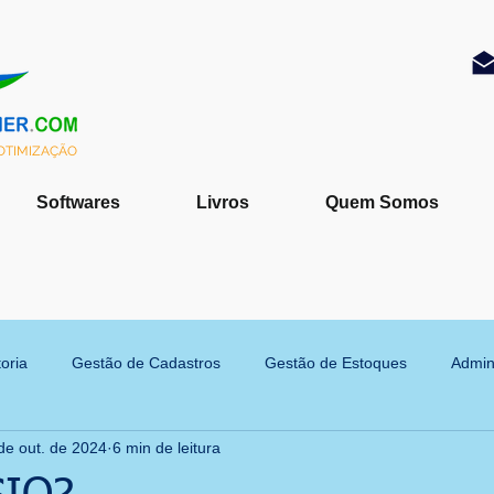
 OTIMIZAÇÃO
Softwares
Livros
Quem Somos
oria
Gestão de Cadastros
Gestão de Estoques
Admin
de out. de 2024
6 min de leitura
nformação
Gestão de Projetos
Delivery
Inventários fís