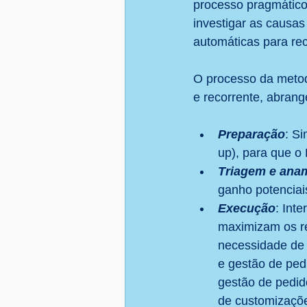
processo pragmático
investigar as causas 
automáticas para rec
O processo da metod
e recorrente, abran
Preparação
: S
up), para que o
Triagem e ana
ganho potenciai
Execução
: Int
maximizam os r
necessidade de 
e gestão de ped
gestão de pedid
de customizaçõ