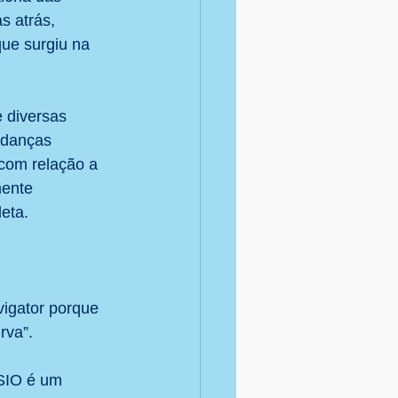
 atrás, 
ue surgiu na 
e diversas 
udanças 
com relação a 
mente 
eta.
igator porque 
rva”.
SIO é um 