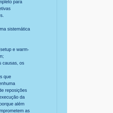
pleto para 
etivas 
s.
ma sistemática 
(setup e warm-
m;
as causas, os 
es que 
nenhuma 
e reposições 
 execução da 
 porque além 
comprometem as 