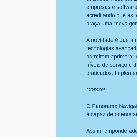
empresas e software
acreditando que as t
praça uma “nova gera
A novidade é que a m
tecnologias avançada
permitem aprimorar 
níveis de serviço e 
praticados. Implem
Como?
O Panorama Navigato
é capaz de orienta s
Assim, emponderada 