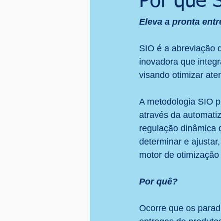
Por que 
Qualidade em Serviços
Inova
Eleva a pronta ent
SIO é a abreviação d
Softwares
S&OP
Teoria
inovadora que integr
visando otimizar at
A metodologia SIO pr
através da automati
regulação dinâmica 
determinar e ajustar
motor de otimização
Por quê?
Ocorre que os paradi