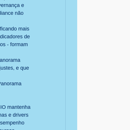
vernança e 
iance não 
ficando mais 
ndicadores de 
tos - formam 
 Panorama 
justes, e que 
 
 Panorama 
SIO mantenha 
as e drivers 
desempenho 