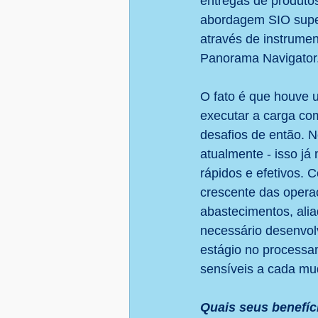
entregas de produtos
abordagem SIO super
através de instrumen
Panorama Navigator
O fato é que houve 
executar a carga com
desafios de então. N
atualmente - isso já
rápidos e efetivos.
crescente das opera
abastecimentos, alia
necessário desenvolv
estágio no processa
sensíveis a cada mud
Quais seus benefíc