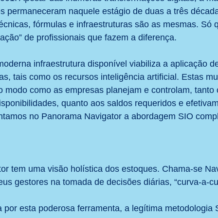
s permaneceram naquele estágio de duas a três décadas
écnicas, fórmulas e infraestruturas são as mesmas. Só q
ção” de profissionais que fazem a diferença. 
oderna infraestrutura disponível viabiliza a aplicação d
s, tais como os recursos inteligência artificial. Estas m
o modo como as empresas planejam e controlam, tanto 
disponibilidades, quanto aos saldos requeridos e efetiva
entamos no Panorama Navigator a abordagem SIO compl
r tem uma visão holística dos estoques. Chama-se Nav
eus gestores na tomada de decisões diárias, “curva-a-cu
por esta poderosa ferramenta, a legítima metodologia 