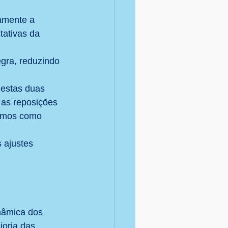
amente a 
tativas da 
gra, reduzindo 
 estas duas 
as reposições 
camos como 
 ajustes 
nâmica dos 
ioria das 