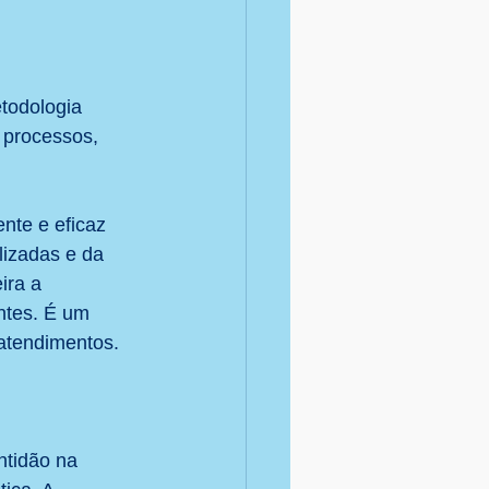
Planejamento
todologia 
 processos, 
nte e eficaz 
izadas e da 
ra a 
ntes. É um 
 atendimentos.
ntidão na 