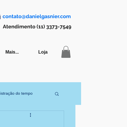
contato@danielgasnier.com
Atendimento (11) 3373-7549
Mais...
Loja
istração do tempo
icos