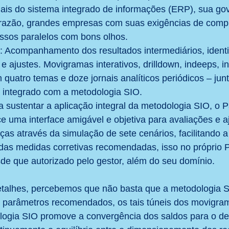
nais do sistema integrado de informações (ERP), sua go
razão, grandes empresas com suas exigências de compl
ssos paralelos com bons olhos. 
: Acompanhamento dos resultados intermediários, identi
e ajustes. Movigramas interativos, drilldown, indeeps, i
uatro temas e doze jornais analíticos periódicos – jun
 integrado com a metodologia SIO.
a sustentar a aplicação integral da metodologia SIO, o
e uma interface amigável e objetiva para avaliações e a
s através da simulação de sete cenários, facilitando a
as medidas corretivas recomendadas, isso no próprio
sde que autorizado pelo gestor, além do seu domínio.
talhes, percebemos que não basta que a metodologia 
s parâmetros recomendados, os tais túneis dos movigram
logia SIO promove a convergência dos saldos para o 