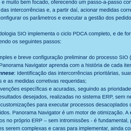
 e muito bem focado, oferecendo um passo-a-passo com
das intercorrências e, a partir daí, acionar medidas corr
onfigurar os parâmetros e executar a gestão dos pedido
ologia SIO implementa o ciclo PDCA completo, e de for
gendo os seguintes passos:
imples e breve configuração preliminar do processo SIO 
 Panorama Navigator aprenda com a história de cada ite
mnese
: Identificação das intercorrências prioritárias, su
s e as medidas corretivas requeridas;
ervenções específicas e acuradas, seguindo as prioridad
esultados desejados, realizadas no sistema ERP, sem 
customizações para executar processos desacoplados d
idos. Panorama Navigator é um motor de otimização. A
os no próprio ERP – sem intromissões - é fundamental,
es serem complexas e caras para implementar, ainda 