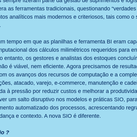
 sempre fizeram parte da gestão de suprimentos e logíst
a as ferramentas tradicionais, questionando “verdades 
tos analíticos mais modernos e criteriosos, tais como o 
.
um tempo em que as planilhas e ferramenta BI eram cap
putacional dos cálculos milimétricos requeridos para en
o entanto, os gestores e analistas dos estoques concluí
 não é viável, nem eficiente. Agora precisamos de result
 Com os avanços dos recursos de computação e a comple
ções, atacado, varejo, e-commerce, manutenção e cadei
da à pressão por reduzir custos e melhorar a produtividad
er um salto disruptivo nos modelos e práticas SIO, par
mento automatizado dos processos, acrescentando regr
ança e contexto. A nova SIO é diferente.
io ?