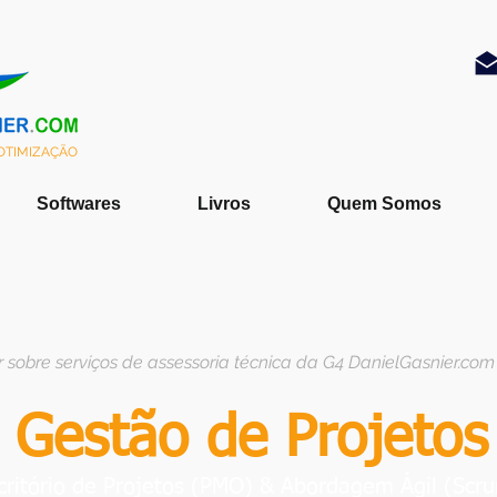
 OTIMIZAÇÃO
Softwares
Livros
Quem Somos
 sobre serviços de assessoria técnica da G4 DanielGasnier.com
Gestão de Projetos
critório de Projetos (PMO) & Abordagem Ágil (Sc