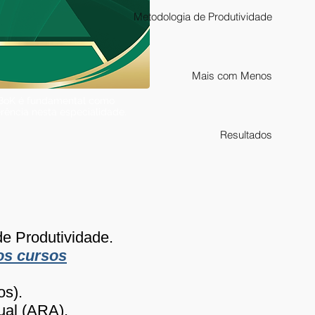
Metodologia de Produtividade
Mais com Menos
oK é fundamental como
erência nesta especialidade.
Resultados
de Produtividade.
os cursos
os).
ual (ARA).