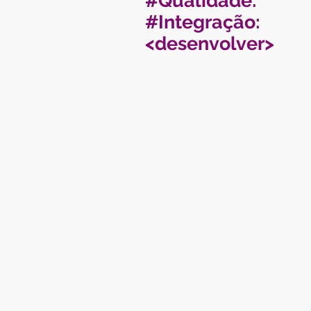
#Qualidade:
#Integração:
<desenvolver>