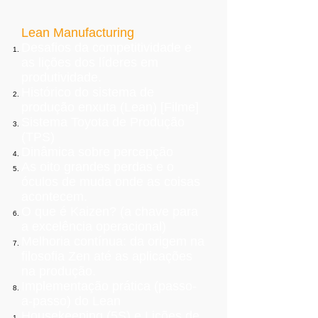
Lean Manufacturing
Desafios da competitividade e
as lições dos líderes em
produtividade.
Histórico do sistema de
produção enxuta (Lean) [Filme]
Sistema Toyota de Produção
(TPS)
Dinâmica sobre percepção
As oito grandes perdas e o
óculos de muda onde as coisas
acontecem.
O que é Kaizen? (a chave para
a excelência operacional)
Melhoria contínua: da origem na
filosofia Zen até as aplicações
na produção.
Implementação prática (passo-
a-passo) do Lean
Housekeeping (5S) e Lições de