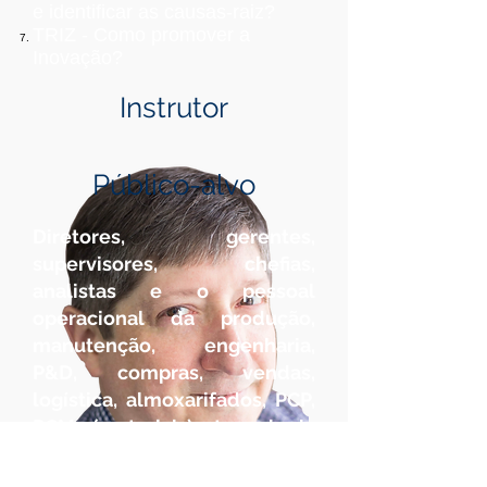
e identificar as causas-raiz?
TRIZ - Como promover a
Inovação?
Instrutor
Público-alvo
Diretores, gerentes,
supervisores, chefias,
analistas e o pessoal
operacional da produção,
manutenção, engenharia,
P&D, compras, vendas,
logística, almoxarifados, PCP,
PCM (materiais), tecnologia
da informação, custos e
finanças que estejam estejam