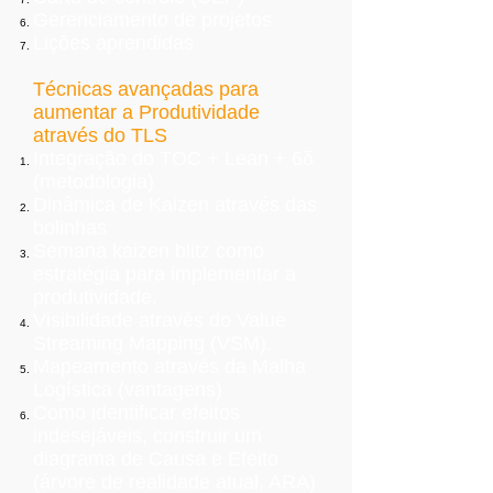
Gerenciamento de projetos
Lições aprendidas
Técnicas avançadas para
aumentar a Produtividade
através do TLS
Integração do TOC + Lean + 6δ
(metodologia)
Dinâmica de Kaizen através das
bolinhas
Semana kaizen blitz como
estratégia para implementar a
produtividade.
Visibilidade através do Value
Streaming Mapping (VSM).
Mapeamento através da Malha
Logística (vantagens)
Como identificar efeitos
indesejáveis, construir um
diagrama de Causa e Efeito
(árvore de realidade atual, ARA)