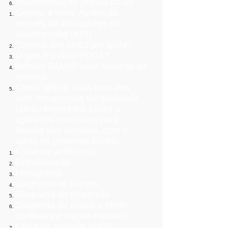
Implementação prática do 6δ
Gestão à vista: Avaliação
através de indicadores de
desempenho (KPI)
Técnica dos cinco por quês?
O que é o ciclo PDCA?
Método DMAIC para redução de
defeitos
Como aplicar cada uma das
sete ferramentas da qualidade
(serão mostrados casos e
aplicados exercícios para
fixação das técnicas, com o
apoio de planilhas Excel):
Folha de verificação
Estratificação
Histograma
Diagrama de Pareto
Diagrama de dispersão
Diagrama de causa e efeito
(Ishikawa e mapas mentais)
Carta de controle (CEP)