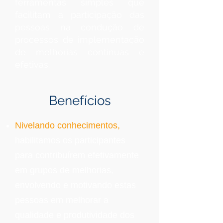
ferramentas simples que
facilitam a participação das
pessoas na condução de
processos de implementação
de melhorias contínuas e
efetivas.
Benefícios
Nivelando conhecimentos,
habilitamos os participantes
para contribuírem efetivamente
em grupos de melhorias,
envolvendo e motivando estas
pessoas em melhorar a
qualidade e produtividade dos