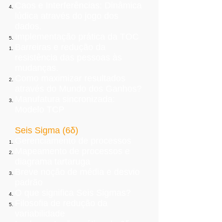
Caos e Interferências: Dinâmica
lúdica através do jogo dos
dados.
Implementação prática da TOC
Barreiras e redução da
resistência das pessoas às
mudanças.
Como maximizar resultados
através do Mundo dos Ganhos?
Manufatura sincronizada:
Modelo TCP
Seis Sigma (6δ)
Gerenciamento de processos
Mapeamento de processos e
diagrama tartaruga
Breve noção de média e desvio
padrão
O que significa Seis Sigmas?
Filosofia de redução da
variabilidade