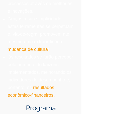
processos através de melhorias
e inovações.
Graças a sua simplicidade,
estas ferramentas se perpetuam
e, via-de-regra, promovem até
mesmo uma extraordinária
mudança de cultura
!
Os resultados se farão perceber
pelo aumento de kaizens
implementados, melhorando os
indicadores de desempenho e,
portanto, os
resultados
econômico-financeiros.
Programa