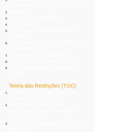
um ponto (LUP).
Kanban
Células de Manufatura
Setup rápido
Manutenção produtiva total
(TPM)
Qualidade na fonte & Gestão da
qualidade total
Poka-Yoke e simplicidade
Grupos de melhorias e Jidoka
Relacionamento Comakership
(JIT-II)
Teoria das Restrições (TOC)
Filosofia de foco no Gargalo
[Filme]
Noção de Holos: Gestão
integrada através da análise
sistêmica.
Os novos paradigmas propostos
pela TOC