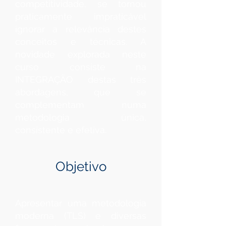
competitividade, se tornou
praticamente impraticável
ignorar a relevância destes
conceitos e técnicas. A
novidade explorada neste
curso consiste na
INTEGRAÇÃO destas três
abordagens, que se
complementam numa
metodologia única,
consistente e efetiva.
Objetivo
Apresentar uma metodologia
moderna (TLS) e diversas