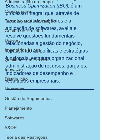
Administração do tempo
Business Optimization (IBO),
 é um 
Cronoanalise
processo integral que, através de 
eventos multidisciplinares e a 
Tecnologia da informação
aplicação de softwares, avalia e 
Gestão de Projetos
resolve questões fundamentais 
Delivery
relacionadas a gestão do negócio, 
Inventários físicos
repassando as políticas e estratégias 
funcionais, estrutura organizacional, 
Qualidade em Serviços
administração de recursos, gargalos, 
Inovação
indicadores de desempenho e 
Distribuição
resultados empresariais.
Liderança
Gestão de Suprimentos
Planejamento
Softwares
S&OP
Teoria das Restrições