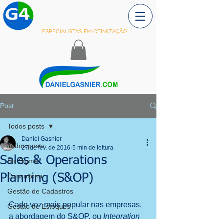
ESPECIALISTAS EM OTIMIZAÇÃO
Post
Todos posts
Daniel Gasnier
Todos posts
27 de fev. de 2016
5 min de leitura
Sales & Operations
Six Sigma
Planning (S&OP)
Consultoria
Gestão de Cadastros
Cada vez mais popular nas empresas, 
Gestão de Estoques
a abordagem do S&OP, ou 
Integration 