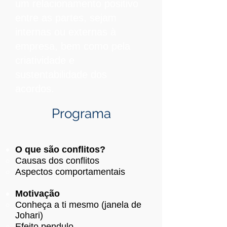
um relacionamento positivo
entre as partes, sejam
internas ou externas à
empresa, bem como pela
criatividade e
sustentabilidade dos
acordos.
Programa
O que são conflitos?
Causas dos conflitos
Aspectos comportamentais
Motivação
Conheça a ti mesmo (janela de
Johari)
Efeito pendulo