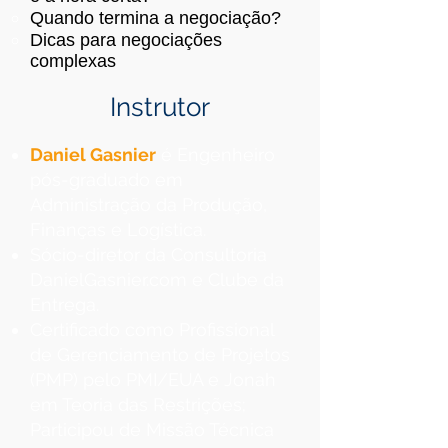
Quando termina a negociação?
Dicas para negociações
complexas
Instrutor
Daniel Gasnier
é Engenheiro
pós-graduado em
Administração da Produção,
Finanças e Logística.
Sócio-diretor da Consultoria
DanielGasnier.com e Clube da
Entrega.
Certificado como Profissional
de Gerenciamento de Projetos
(PMP) pelo PMI/EUA e Jonah
em Teoria das Restrições;
Participou de Missão Técnica