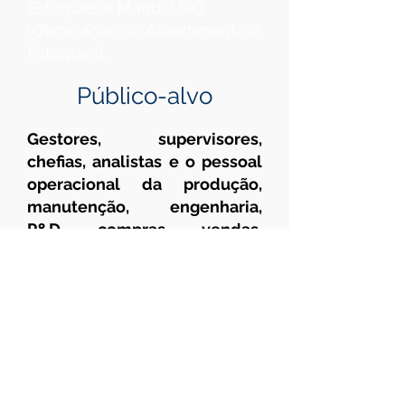
Estoques e Manual SIO
(Otimização do Atendimento e
Estoques).
Público-alvo
Gestores, supervisores,
chefias, analistas e o pessoal
operacional da produção,
manutenção, engenharia,
P&D, compras, vendas,
logística, almoxarifados, PCP,
PCM (materiais), tecnologia
da informação, custos e
finanças que estejam
necessitando negociar
acordos com pares, clientes
ou fornecedores (internos ou