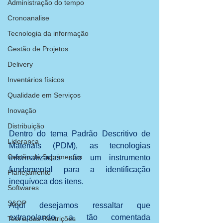
Administração do tempo
Cronoanalise
Tecnologia da informação
Gestão de Projetos
Delivery
Inventários físicos
Qualidade em Serviços
Inovação
Distribuição
Dentro do tema Padrão Descritivo de 
Liderança
Materiais (PDM), as tecnologias 
Gestão de Suprimentos
informatizadas são um instrumento 
fundamental para a identificação 
Planejamento
inequívoca dos itens. 
Softwares
S&OP
Aqui desejamos ressaltar que 
extrapolando a tão comentada 
Teoria das Restrições