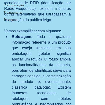
tecnologia de RFID (Identificação por 
Comunicação
Rádio-Frequência), existem inúmeras 
Treinamento
outras alternativas que ultrapassam a 
imaginação do público leigo. 
Forecast
Vamos exemplificar com algumas: 
Rotulagem:
 Toda e qualquer 
informação referente a um produto 
que esteja transcrita em sua 
embalagem (rotular significa 
aplicar um rotulo). O rotulo amplia 
as funcionalidades da etiqueta, 
pois alem de identificar, serve para 
carregar consigo a caracterização 
do produto e, eventualmente, 
classifica (cataloga). Existem 
inúmeras tecnologias de 
rotulagem, com rótulos 
proprietários e padronizados por 