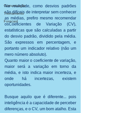
Comunicação
Na realidade, como desvios padrões 
são difíceis de interpretar sem conhecer 
Treinamento
as médias, prefiro mesmo recomendar 
Forecast
osCoeficientes de Variação (CV), 
estatísticas que são calculadas a partir 
do desvio padrão, dividido pela média. 
São expressos em percentagem, e 
portanto um indicador relativo (não um 
mero número absoluto).
Quanto maior o coeficiente de variação, 
maior será a variação em torno da 
média, e isto indica maior incerteza, e 
onde há incertezas, existem 
oportunidades.
Busque aquilo que é diferente... pois 
inteligência é a capacidade de perceber 
diferenças, e o CV, um bom atalho. Esta 