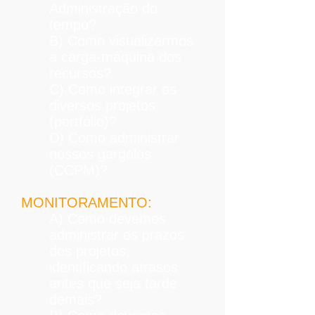
Administração do
tempo?
B) Como visualizarmos
a carga-máquina dos
recursos?
C) Como integrar os
diversos projetos
(portfólio)?
D) Como administrar
nossos gargalos
(CCPM)?
MONITORAMENTO:
A) Como devemos
administrar os prazos
dos projetos,
identificando atrasos
antes que seja tarde
demais?