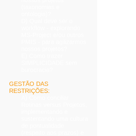
(taxonomias e
ontologia)?
D) Qual deve ser o
workflow - explorando
MS-Project e/ou outros
PMIS - para agilizarmos
nossos projetos?
E) Como trazer
SIMPLICIDADE sem
burocracia?
GESTÃO DAS
RESTRIÇÕES:
A) Como conciliar
Rotinas versus Projetos,
implementando e
sustentando uma cultura
de pontualidade
(respeito aos prazos) e