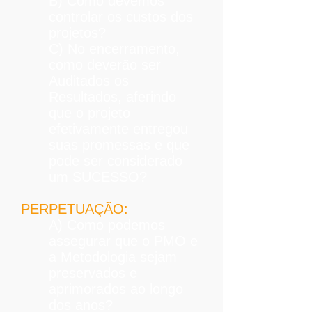
B) Como devemos
controlar os custos dos
projetos?
C) No encerramento,
como deverão ser
Auditados os
Resultados, aferindo
que o projeto
efetivamente entregou
suas promessas e que
pode ser considerado
um SUCESSO?
PERPETUAÇÃO:
A) Como podemos
assegurar que o PMO e
a Metodologia sejam
preservados e
aprimorados ao longo
dos anos?