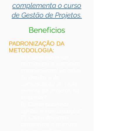
complementa o curso
de Gestão de Projetos.
Benefícios
PADRONIZAÇÃO DA
METODOLOGIA:
A) Como devemos
harmonizar a estrutura
organizacional ao estilo
de gestão e de
comunicação de cada
gerente de projetos da
empresa?
B) Como podemos
agilizar a comunicação?
C) Como devemos
categorizar e priorizar
nossos projetos