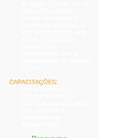
B) Quais deverão ser os
Indicadores (KPIs),
Pontos de controle e
Evidências objetivas de
que a metodologia esta
sendo efetivamente
praticada em
conformidade com o
procedimento do Manual
PMO?
CAPACITAÇÕES:
Como devemos
planejar os temas e
turmas para capacitação
nos conceitos e
habilitação nas
ferramentas?