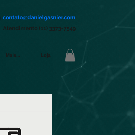
contato@danielgasnier.com
Atendimento (11) 3373-7549
Mais...
Loja