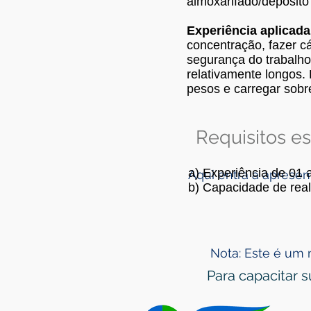
almoxarifado/depósito
Experiência aplicada
concentração, fazer c
segurança do trabalho
relativamente longos.
pesos e carregar sobr
Requisitos es
a) Experiência de 01 
Aqui entra a aprese
b) Capacidade de real
Nota: Este é um
Para capacitar