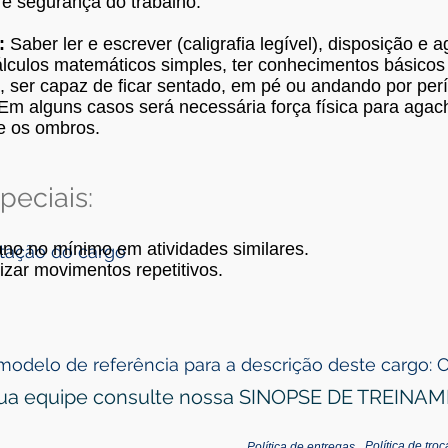
 e segurança do trabalho.
:
Saber ler e escrever (caligrafia legível), disposição e a
álculos matemáticos simples, ter conhecimentos básicos
, ser capaz de ficar sentado, em pé ou andando por pe
 Em alguns casos será necessária força física para agac
e os ombros.
peciais:
ano no mínimo em atividades similares.
ntação do cargo
izar movimentos repetitivos.
modelo de referência para a descrição deste cargo: 
 sua equipe consulte nossa SINOPSE DE TREINA
Política de tro
Política de entregas