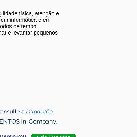
gilidade física, atenção e
 em informática e em
ríodos de tempo
har e levantar pequenos
Consulte a
Introdução
.
MENTOS In-Company.
cas e devoluções