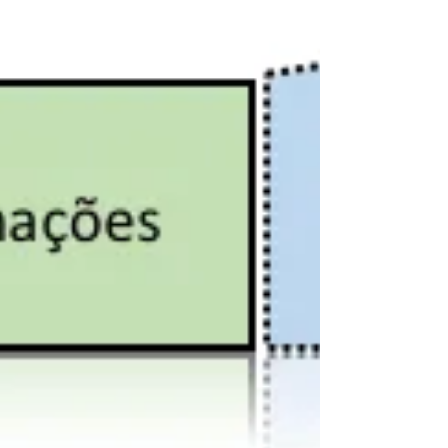
um Deus cujas ações não poderiam ser
previstas. Ele preferia acreditar em um Deus
que criou o...