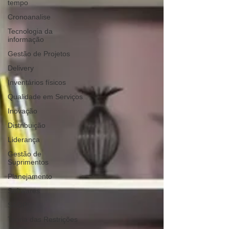
tempo
Cronoanalise
Tecnologia da
informação
Gestão de Projetos
Delivery
Inventários físicos
Qualidade em Serviços
Inovação
Distribuição
Liderança
Gestão de
Suprimentos
Planejamento
Softwares
S&OP
Teoria das Restrições